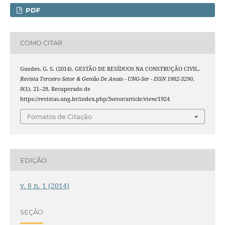
PDF
COMO CITAR
Guedes, G. S. (2014). GESTÃO DE RESÍDUOS NA CONSTRUÇÃO CIVIL.
Revista Terceiro Setor & Gestão De Anais - UNG-Ser - ISSN 1982-3290
,
8
(1), 21–28. Recuperado de
https://revistas.ung.br/index.php/3setor/article/view/1924
Fomatos de Citação
EDIÇÃO
v. 8 n. 1 (2014)
SEÇÃO