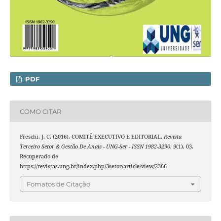
PDF
COMO CITAR
Freschi, J. C. (2016). COMITÊ EXECUTIVO E EDITORIAL.
Revista
Terceiro Setor & Gestão De Anais - UNG-Ser - ISSN 1982-3290
,
9
(1), 03.
Recuperado de
https://revistas.ung.br/index.php/3setor/article/view/2366
Fomatos de Citação