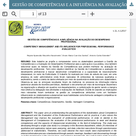
GESTÃO DE COMPETÊNCIAS E A INFLUÊNCIA NA AVALIAÇÃO DO DESEMPENHO PROFISSIONAL