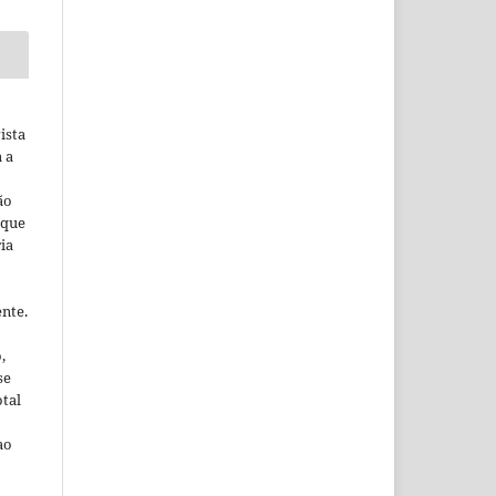
ista
a a
ão
 que
ia
nte.
,
se
otal
ao