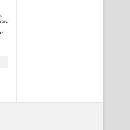
o
te
Estou
te