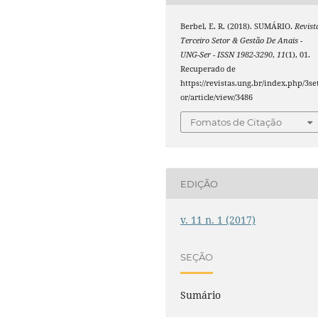
Berbel, E. R. (2018). SUMÁRIO.
Revist
Terceiro Setor & Gestão De Anais -
UNG-Ser - ISSN 1982-3290
,
11
(1), 01.
Recuperado de
https://revistas.ung.br/index.php/3se
or/article/view/3486
Fomatos de Citação
EDIÇÃO
v. 11 n. 1 (2017)
SEÇÃO
Sumário