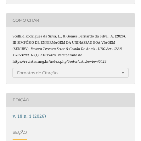
COMO CITAR
Scolfild Rodrigues da Silva, L., & Gomes Bernardo da Silva , A. (2026).
III SIMPÓSIO DE ENFERMAGEM DA UNINASSAU BOA VIAGEM
(SENUBV).
Revista Terceiro Setor & Gestão De Anais - UNG-Ser - ISSN
1982-3290
,
18
(1), e1815428. Recuperado de
https://revistas.ung.br/index.php/3setor/article/view/5428
Fomatos de Citação
EDIÇÃO
v. 18 n. 1 (2026)
SEÇÃO