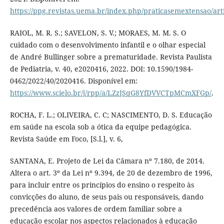
https://ppg.revistas.uema.br/index.php/praticasemextensao/art
RAIOL, M. R. S.; SAVELON, S. V.; MORAES, M. M. S. O
cuidado com o desenvolvimento infantil e o olhar especial
de André Bullinger sobre a prematuridade. Revista Paulista
de Pediatria, v. 40, e2020416, 2022. DOI: 10.1590/1984-
0462/2022/40/2020416. Disponível em:
https://www.scielo.br/j/rpp/a/LZzJSqG8YfDVVCTpMCmXFGp/
.
ROCHA, F. L.; OLIVEIRA, C. C; NASCIMENTO, D. S. Educação
em saúde na escola sob a ótica da equipe pedagógica.
Revista Saúde em Foco, [S.l.], v. 6,
SANTANA, E. Projeto de Lei da Câmara nº 7.180, de 2014.
Altera o art. 3º da Lei nº 9.394, de 20 de dezembro de 1996,
para incluir entre os princípios do ensino o respeito às
convicções do aluno, de seus pais ou responsáveis, dando
precedência aos valores de ordem familiar sobre a
educação escolar nos aspectos relacionados à educação