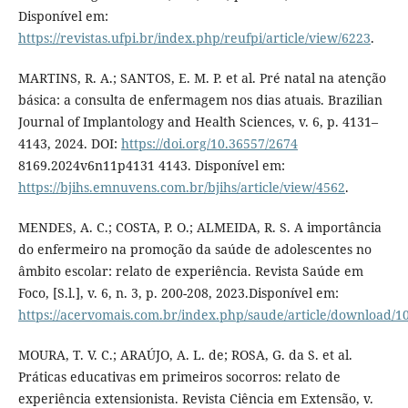
Disponível em:
https://revistas.ufpi.br/index.php/reufpi/article/view/6223
.
MARTINS, R. A.; SANTOS, E. M. P. et al. Pré natal na atenção
básica: a consulta de enfermagem nos dias atuais. Brazilian
Journal of Implantology and Health Sciences, v. 6, p. 4131–
4143, 2024. DOI:
https://doi.org/10.36557/2674
8169.2024v6n11p4131 4143. Disponível em:
https://bjihs.emnuvens.com.br/bjihs/article/view/4562
.
MENDES, A. C.; COSTA, P. O.; ALMEIDA, R. S. A importância
do enfermeiro na promoção da saúde de adolescentes no
âmbito escolar: relato de experiência. Revista Saúde em
Foco, [S.l.], v. 6, n. 3, p. 200-208, 2023.Disponível em:
https://acervomais.com.br/index.php/saude/article/download/1
MOURA, T. V. C.; ARAÚJO, A. L. de; ROSA, G. da S. et al.
Práticas educativas em primeiros socorros: relato de
experiência extensionista. Revista Ciência em Extensão, v.