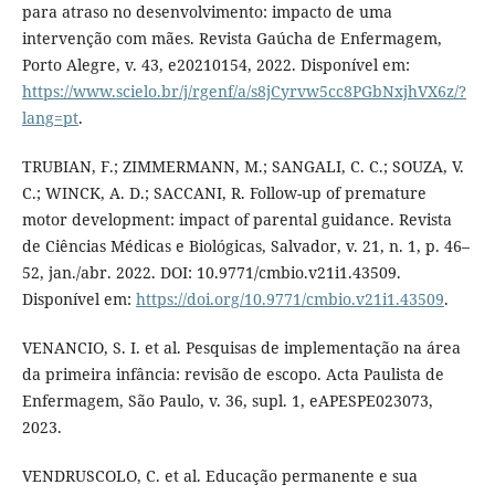
para atraso no desenvolvimento: impacto de uma
intervenção com mães. Revista Gaúcha de Enfermagem,
Porto Alegre, v. 43, e20210154, 2022. Disponível em:
https://www.scielo.br/j/rgenf/a/s8jCyrvw5cc8PGbNxjhVX6z/?
lang=pt
.
TRUBIAN, F.; ZIMMERMANN, M.; SANGALI, C. C.; SOUZA, V.
C.; WINCK, A. D.; SACCANI, R. Follow-up of premature
motor development: impact of parental guidance. Revista
de Ciências Médicas e Biológicas, Salvador, v. 21, n. 1, p. 46–
52, jan./abr. 2022. DOI: 10.9771/cmbio.v21i1.43509.
Disponível em:
https://doi.org/10.9771/cmbio.v21i1.43509
.
VENANCIO, S. I. et al. Pesquisas de implementação na área
da primeira infância: revisão de escopo. Acta Paulista de
Enfermagem, São Paulo, v. 36, supl. 1, eAPESPE023073,
2023.
VENDRUSCOLO, C. et al. Educação permanente e sua