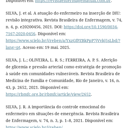
Disponível em:
https://revistaenfermagematual.com.br
.
SILVA, J. et al. A atuação do enfermeiro na inserção de DIU:
revisão integrativa. Revista Brasileira de Enfermagem, v. 74,
n. 4, p. e20200456, 2021. DOI:
https://doi.org/10.1590/0034-
7167-2020-0456
. Disponível em:
https://www.scielo.br/j/reben/a/YxzGfPZBkPpP7jVvkj5sLbd/?
lang=pt
. Acesso em: 19 mai. 2025.
SILVA, J. L.; OLIVEIRA, L. R. S.; FERREIRA, A. P. S. Aferição
de glicemia e pressão arterial como estratégia de promoção
à saúde em comunidades vulneráveis. Revista Brasileira de
Medicina de Família e Comunidade, Rio de Janeiro, v. 16, n.
43, p. 2652, 2021. Disponível em:
https://rbmfc.org.br/rbmfc/article/view/2652
.
SILVA, J. R. A importância do controle emocional do
enfermeiro em situações de emergência. Revista Brasileira
de Enfermagem, v. 74, n. 3, p. 1–8, 2021. Disponível em:
https://www.scielo.br/j/reben/
.