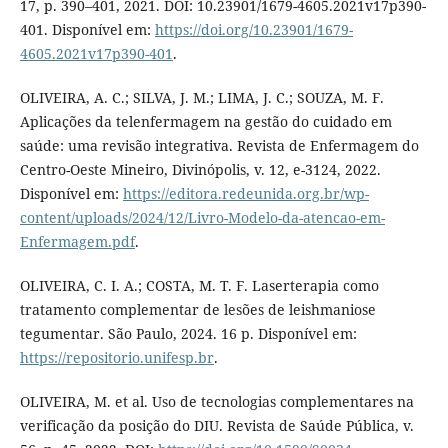
17, p. 390–401, 2021. DOI: 10.23901/1679-4605.2021v17p390-
401. Disponível em:
https://doi.org/10.23901/1679-
4605.2021v17p390-401
.
OLIVEIRA, A. C.; SILVA, J. M.; LIMA, J. C.; SOUZA, M. F.
Aplicações da telenfermagem na gestão do cuidado em
saúde: uma revisão integrativa. Revista de Enfermagem do
Centro-Oeste Mineiro, Divinópolis, v. 12, e-3124, 2022.
Disponível em:
https://editora.redeunida.org.br/wp-
content/uploads/2024/12/Livro-Modelo-da-atencao-em-
Enfermagem.pdf
.
OLIVEIRA, C. I. A.; COSTA, M. T. F. Laserterapia como
tratamento complementar de lesões de leishmaniose
tegumentar. São Paulo, 2024. 16 p. Disponível em:
https://repositorio.unifesp.br
.
OLIVEIRA, M. et al. Uso de tecnologias complementares na
verificação da posição do DIU. Revista de Saúde Pública, v.