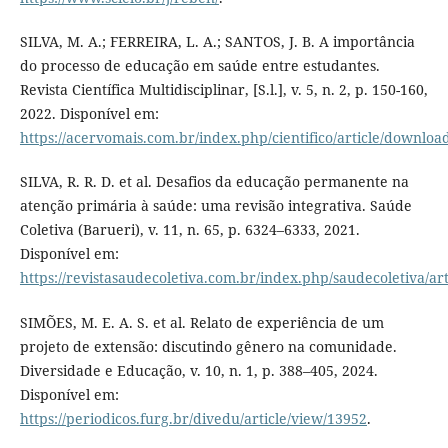
SILVA, M. A.; FERREIRA, L. A.; SANTOS, J. B. A importância
do processo de educação em saúde entre estudantes.
Revista Científica Multidisciplinar, [S.l.], v. 5, n. 2, p. 150-160,
2022. Disponível em:
https://acervomais.com.br/index.php/cientifico/article/downloa
SILVA, R. R. D. et al. Desafios da educação permanente na
atenção primária à saúde: uma revisão integrativa. Saúde
Coletiva (Barueri), v. 11, n. 65, p. 6324–6333, 2021.
Disponível em:
https://revistasaudecoletiva.com.br/index.php/saudecoletiva/ar
SIMÕES, M. E. A. S. et al. Relato de experiência de um
projeto de extensão: discutindo gênero na comunidade.
Diversidade e Educação, v. 10, n. 1, p. 388–405, 2024.
Disponível em:
https://periodicos.furg.br/divedu/article/view/13952
.