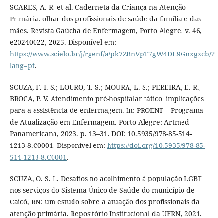
SOARES, A. R. et al. Caderneta da Criança na Atenção
Primária: olhar dos profissionais de saúde da família e das
mães. Revista Gaúcha de Enfermagem, Porto Alegre, v. 46,
e20240022, 2025. Disponível em:
https://www.scielo.br/j/rgenf/a/pk7ZBnVpT7gW4DL9Gnxgxcb/?
lang=pt
.
SOUZA, F. I. S.; LOURO, T. S.; MOURA, L. S.; PEREIRA, E. R.;
BROCA, P. V. Atendimento pré-hospitalar tático: implicações
para a assistência de enfermagem. In: PROENF – Programa
de Atualização em Enfermagem. Porto Alegre: Artmed
Panamericana, 2023. p. 13–31. DOI: 10.5935/978-85-514-
1213-8.C0001. Disponível em:
https://doi.org/10.5935/978-85-
514-1213-8.C0001
.
SOUZA, O. S. L. Desafios no acolhimento à população LGBT
nos serviços do Sistema Único de Saúde do município de
Caicó, RN: um estudo sobre a atuação dos profissionais da
atenção primária. Repositório Institucional da UFRN, 2021.