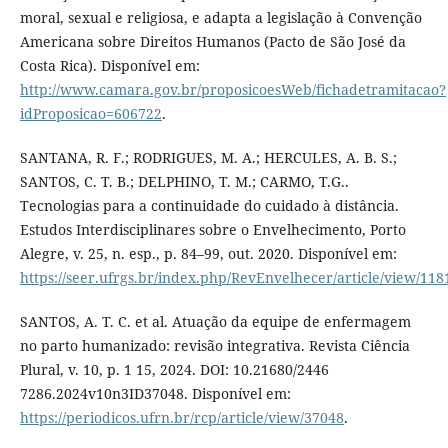
moral, sexual e religiosa, e adapta a legislação à Convenção
Americana sobre Direitos Humanos (Pacto de São José da
Costa Rica). Disponível em:
http://www.camara.gov.br/proposicoesWeb/fichadetramitacao?
idProposicao=606722
.
SANTANA, R. F.; RODRIGUES, M. A.; HERCULES, A. B. S.;
SANTOS, C. T. B.; DELPHINO, T. M.; CARMO, T.G..
Tecnologias para a continuidade do cuidado à distância.
Estudos Interdisciplinares sobre o Envelhecimento, Porto
Alegre, v. 25, n. esp., p. 84–99, out. 2020. Disponível em:
https://seer.ufrgs.br/index.php/RevEnvelhecer/article/view/11
SANTOS, A. T. C. et al. Atuação da equipe de enfermagem
no parto humanizado: revisão integrativa. Revista Ciência
Plural, v. 10, p. 1 15, 2024. DOI: 10.21680/2446
7286.2024v10n3ID37048. Disponível em:
https://periodicos.ufrn.br/rcp/article/view/37048
.