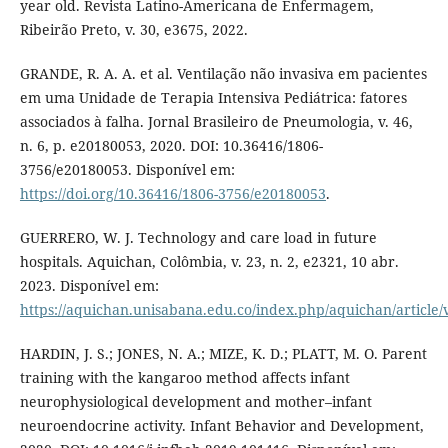
year old. Revista Latino-Americana de Enfermagem,
Ribeirão Preto, v. 30, e3675, 2022.
GRANDE, R. A. A. et al. Ventilação não invasiva em pacientes
em uma Unidade de Terapia Intensiva Pediátrica: fatores
associados à falha. Jornal Brasileiro de Pneumologia, v. 46,
n. 6, p. e20180053, 2020. DOI: 10.36416/1806-
3756/e20180053. Disponível em:
https://doi.org/10.36416/1806-3756/e20180053
.
GUERRERO, W. J. Technology and care load in future
hospitals. Aquichan, Colômbia, v. 23, n. 2, e2321, 10 abr.
2023. Disponível em:
https://aquichan.unisabana.edu.co/index.php/aquichan/article
HARDIN, J. S.; JONES, N. A.; MIZE, K. D.; PLATT, M. O. Parent
training with the kangaroo method affects infant
neurophysiological development and mother–infant
neuroendocrine activity. Infant Behavior and Development,