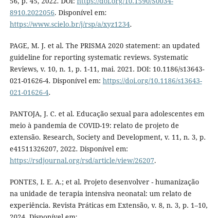
56, p. 45, 2022. DOI:
https://doi.org/10.1590/S0034-
8910.2022056
. Disponível em:
https://www.scielo.br/j/rsp/a/xyz1234
.
PAGE, M. J. et al. The PRISMA 2020 statement: an updated
guideline for reporting systematic reviews. Systematic
Reviews, v. 10, n. 1, p. 1-11, mai. 2021. DOI: 10.1186/s13643-
021-01626-4. Disponível em:
https://doi.org/10.1186/s13643-
021-01626-4
.
PANTOJA, J. C. et al. Educação sexual para adolescentes em
meio à pandemia de COVID-19: relato de projeto de
extensão. Research, Society and Development, v. 11, n. 3, p.
e41511326207, 2022. Disponível em:
https://rsdjournal.org/rsd/article/view/26207
.
PONTES, I. E. A.; et al. Projeto desenvolver - humanização
na unidade de terapia intensiva neonatal: um relato de
experiência. Revista Práticas em Extensão, v. 8, n. 3, p. 1–10,
2024. Disponível em: