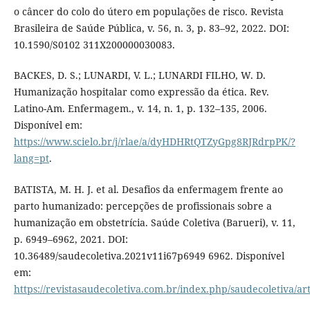
o câncer do colo do útero em populações de risco. Revista
Brasileira de Saúde Pública, v. 56, n. 3, p. 83–92, 2022. DOI:
10.1590/S0102 311X200000030083.
BACKES, D. S.; LUNARDI, V. L.; LUNARDI FILHO, W. D.
Humanização hospitalar como expressão da ética. Rev.
Latino-Am. Enfermagem., v. 14, n. 1, p. 132–135, 2006.
Disponível em:
https://www.scielo.br/j/rlae/a/dyHDHRtQTZyGpg8RJRdrpPK/?
lang=pt
.
BATISTA, M. H. J. et al. Desafios da enfermagem frente ao
parto humanizado: percepções de profissionais sobre a
humanização em obstetrícia. Saúde Coletiva (Barueri), v. 11,
p. 6949–6962, 2021. DOI:
10.36489/saudecoletiva.2021v11i67p6949 6962. Disponível
em:
https://revistasaudecoletiva.com.br/index.php/saudecoletiva/ar