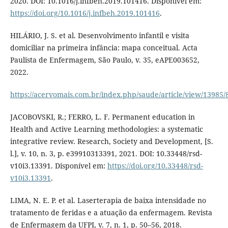
2020. DOI: 10.1016/j.infbeh.2019.101416. Disponível em:
https://doi.org/10.1016/j.infbeh.2019.101416
.
HILÁRIO, J. S. et al. Desenvolvimento infantil e visita
domiciliar na primeira infância: mapa conceitual. Acta
Paulista de Enfermagem, São Paulo, v. 35, eAPE003652,
2022.
https://acervomais.com.br/index.php/saude/article/view/13985/
JACOBOVSKI, R.; FERRO, L. F. Permanent education in
Health and Active Learning methodologies: a systematic
integrative review. Research, Society and Development, [S.
l.], v. 10, n. 3, p. e39910313391, 2021. DOI: 10.33448/rsd-
v10i3.13391. Disponível em:
https://doi.org/10.33448/rsd-
v10i3.13391
.
LIMA, N. E. P. et al. Laserterapia de baixa intensidade no
tratamento de feridas e a atuação da enfermagem. Revista
de Enfermagem da UFPI, v. 7, n. 1, p. 50–56, 2018.