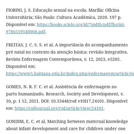
FIORINI, J. S. Educação sexual na escola. Marília: Oficina
Universitária; São Paulo: Cultura Acadêmica, 2020. 197 p.
Disponível em:
https://books.scielo.org/id/7mdtb/pdf/fiorini-
9786559540068.pdf
.
FREITAS, J. C. S. S. et al. A importância do acompanhamento
pré natal no contexto da atenção básica: revisão integrativa.
Revista Enfermagem Contemporânea, v. 12, 2023, e5205.
Disponível em:
https://www5.bahiana.edu.br/index.php/enfermagem/article/v
GOMES, N. R. F. C. et al. Assistência de enfermagem no
parto humanizado. Research, Society and Development, v.
10, p. 1 12, 2021. DOI: 10.33448/rsd v10i17.24101. Disponível
em:
https://rsdjournal.org/rsd/article/view/24101
.
GONDIM, E. C. et al. Matching between maternal knowledge
about infant development and care for children under one