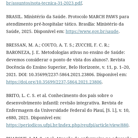
br/assuntos/nota-tecnica-31-2023.pdf
.
BRASIL. Ministério da Saúde. Protocolo MARCH PAWS para
atendimento pré-hospitalar tático. Brasília: Ministério da
Saúde, 2025. Disponível em:
https://www.gov.br/saude
.
BRESSAN, M. A.; COUTO, A. T. S.; ZUCCHI, F. C. R.;
BARONEZA, J. E. Metodologias ativas no ensino de Saúde:
devemos considerar o ponto de vista dos alunos?. Revista
Docência do Ensino Superior, Belo Horizonte, v. 11, p. 1–20,
2021. DOI: 10.35699/2237-5864.2021.23806. Disponível em:
https://doi.org/10.35699/2237-5864.2021.23806
.
BRITO, L. C. S. et al. Conhecimento dos pais sobre o
desenvolvimento infantil: revisão integrativa. Revista de
Enfermagem da Universidade Federal do Piauí, [S. l.], v. 10,
e880, 2021. Disponível em:
https://periodicos.ufpi.br/index.php/reufpi/article/view/880
.