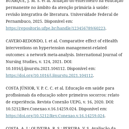
BUARQUE, J. M. S. et al. Atuação do enfermeiro na educação
permanente no âmbito da atenção primária à saúde:
revisão integrativa de literatura. Universidade Federal de
Pernambuco, 2025. Disponível em:
https://repositorio.ufpe.br/handle/123456789/60223
.
CAVERO-REDONDO, I. et al. Comparative effect of eHealth
interventions on hypertension management-related
outcomes: a network meta-analysis. International Journal of
Nursing Studies, v. 124, 2021. DOI:
10.1016/j.ijnurstu.2021.104112. Disponível em:
https://doi.org/10.1016/j.ijnurstu.2021.104112
.
COSTA JÚNIOR, V. P. C. C. et al. Educação em saúde para
profissionais da educação sobre primeiros socorros: relato
de experiência. Revista Conexão UEPG, v. 16, 2020. DOI:
10.5212/Rev.Conexao.v.16.14259.024. Disponível em:
https://doi.org/10.5212/Rev.Conexao.v.16.14259.024
.
COSTA, A. J.; OLIVEIRA, R. S.; PEREIRA, V. S. Avaliação da