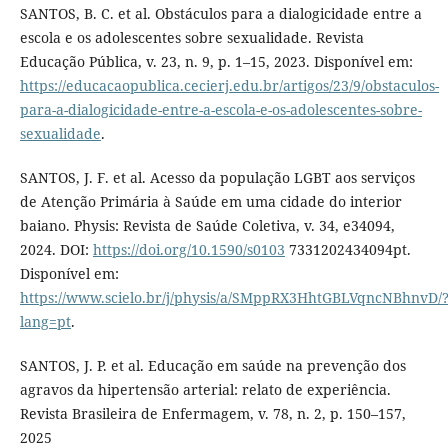
SANTOS, B. C. et al. Obstáculos para a dialogicidade entre a
escola e os adolescentes sobre sexualidade. Revista
Educação Pública, v. 23, n. 9, p. 1–15, 2023. Disponível em:
https://educacaopublica.cecierj.edu.br/artigos/23/9/obstaculos-
para-a-dialogicidade-entre-a-escola-e-os-adolescentes-sobre-
sexualidade
.
SANTOS, J. F. et al. Acesso da população LGBT aos serviços
de Atenção Primária à Saúde em uma cidade do interior
baiano. Physis: Revista de Saúde Coletiva, v. 34, e34094,
2024. DOI:
https://doi.org/10.1590/s0103
7331202434094pt.
Disponível em:
https://www.scielo.br/j/physis/a/SMppRX3HhtGBLVqncNBhnvD/
lang=pt
.
SANTOS, J. P. et al. Educação em saúde na prevenção dos
agravos da hipertensão arterial: relato de experiência.
Revista Brasileira de Enfermagem, v. 78, n. 2, p. 150–157,
2025