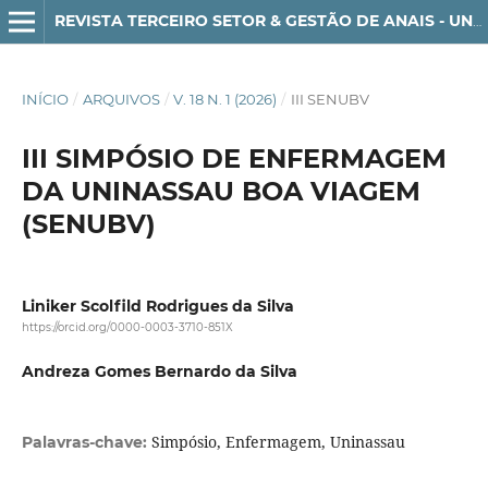
REVISTA TERCEIRO SETOR & GESTÃO DE ANAIS - UNG-SER - ISSN 1982-3290
INÍCIO
/
ARQUIVOS
/
V. 18 N. 1 (2026)
/
III SENUBV
III SIMPÓSIO DE ENFERMAGEM
DA UNINASSAU BOA VIAGEM
(SENUBV)
Liniker Scolfild Rodrigues da Silva
https://orcid.org/0000-0003-3710-851X
Andreza Gomes Bernardo da Silva
Simpósio, Enfermagem, Uninassau
Palavras-chave: