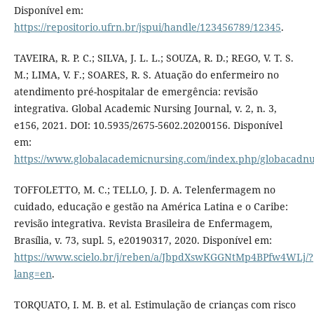
Disponível em:
https://repositorio.ufrn.br/jspui/handle/123456789/12345
.
TAVEIRA, R. P. C.; SILVA, J. L. L.; SOUZA, R. D.; REGO, V. T. S.
M.; LIMA, V. F.; SOARES, R. S. Atuação do enfermeiro no
atendimento pré-hospitalar de emergência: revisão
integrativa. Global Academic Nursing Journal, v. 2, n. 3,
e156, 2021. DOI: 10.5935/2675-5602.20200156. Disponível
em:
https://www.globalacademicnursing.com/index.php/globacadnur
TOFFOLETTO, M. C.; TELLO, J. D. A. Telenfermagem no
cuidado, educação e gestão na América Latina e o Caribe:
revisão integrativa. Revista Brasileira de Enfermagem,
Brasília, v. 73, supl. 5, e20190317, 2020. Disponível em:
https://www.scielo.br/j/reben/a/JbpdXswKGGNtMp4BPfw4WLj/?
lang=en
.
TORQUATO, I. M. B. et al. Estimulação de crianças com risco