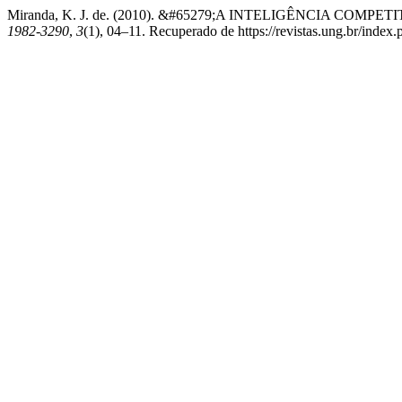
Miranda, K. J. de. (2010). &#65279;A INTELIGÊNCIA C
1982-3290
,
3
(1), 04–11. Recuperado de https://revistas.ung.br/index.