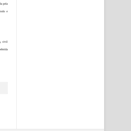
da pela
todo e
, civil
eferida