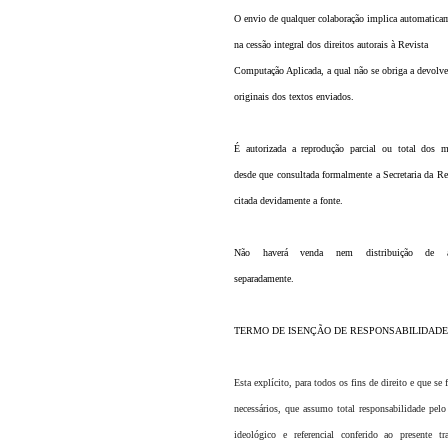
O envio de qualquer colaboração implica automatica
na cessão integral dos direitos autorais à Revista
Computação Aplicada, a qual não se obriga a devolve
originais dos textos enviados.
É autorizada a reprodução parcial ou total dos 
desde que consultada formalmente a Secretaria da Re
citada devidamente a fonte.
Não haverá venda nem distribuição de ar
separadamente.
TERMO DE ISENÇÃO DE RESPONSABILIDADE
Esta explícito, para todos os fins de direito e que se 
necessários, que assumo total responsabilidade pelo
ideológico e referencial conferido ao presente tr