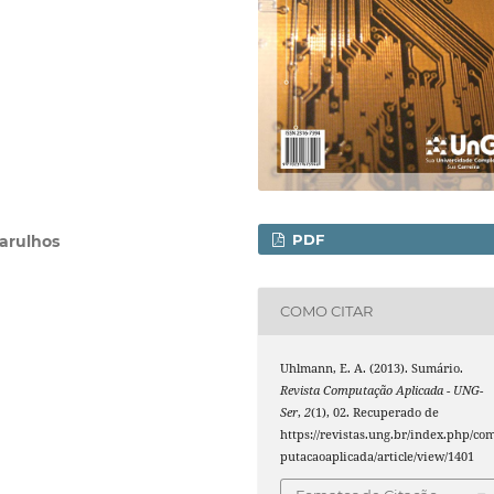
PDF
arulhos
COMO CITAR
Uhlmann, E. A. (2013). Sumário.
Revista Computação Aplicada - UNG-
Ser
,
2
(1), 02. Recuperado de
https://revistas.ung.br/index.php/co
putacaoaplicada/article/view/1401