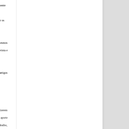
mente
r os
mesmos
vista e
tigos
fizerem
 aporte
abalho,