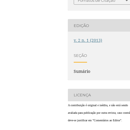
Fomatos de Citação
EDIÇÃO
v. 2 n. 1 (2013)
SEÇÃO
Sumário
LICENÇA
A contribuição é original e inédita, e não está sendo
avaliada para publicação por outra revista; caso contrá
deve-se justificar em "Comentários ao Editor".