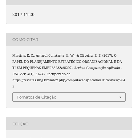
2017-11-20
COMO CITAR
Martins, E. C., Amaral Constante, E. W., & Oliveira, E. F. (2017). O
PAPEL DO PLANEJAMENTO ESTRATÉGICO ORGANIZACIONAL E DA
TI EM PEQUENAS EMPRESAS&#8207;.
Revista Computação Aplicada -
UNG-Ser
,
4
(1), 21–33. Recuperado de
https://revistas.ung.br/index.php/computacaoaplicada/article/view/204
5
Fomatos de Citação
EDIÇÃO