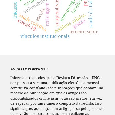
metodologias ativas
saúde do trabalhador
fracasso escolar
bioética
cooperativas
reciclagem
escola
resíduos sólidos
saúde coletiva
covid-19
gestão
terceiro setor
vínculos institucionais
AVISO IMPORTANTE
Informamos a todos que a
Revista Educação – UNG-
Ser
passou a ser uma publicação eletrônica mensal,
com
fluxo contínuo
(são publicações que adotam um
modelo de publicação em que os artigos são
disponibilizados online assim que são aceitos, em vez
de esperar por um número completo da revista. Isso
significa que, assim que um artigo passa pelo processo
de revisão por pares e os autores realizem as