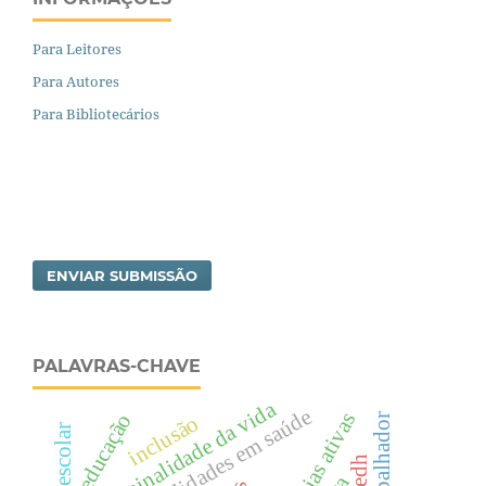
Para Leitores
Para Autores
Para Bibliotecários
ENVIAR SUBMISSÃO
PALAVRAS-CHAVE
terminalidade da vida
vulnerabilidades em saúde
educação
inclusão
pnedh