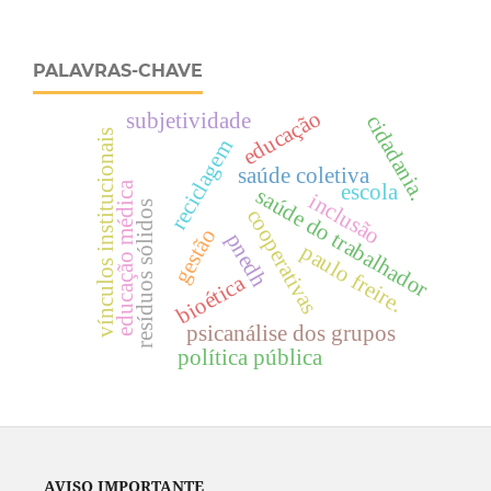
PALAVRAS-CHAVE
educação
subjetividade
cidadania.
vínculos institucionais
reciclagem
saúde coletiva
educação médica
escola
saúde do trabalhador
inclusão
resíduos sólidos
cooperativas
gestão
pnedh
paulo freire.
bioética
psicanálise dos grupos
política pública
AVISO IMPORTANTE