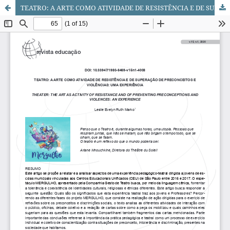
TEATRO: A ARTE COMO ATIVIDADE DE RESISTÊNCIA E DE SUPERAÇÃO DE PRECONCEITOS E VIOLÊNCIAS: UMA EXPERIÊNCIA