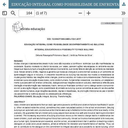
EDUCAÇÃO INTEGRAL COMO POSSIBILIDADE DE ENFRENTAMENTO AO BULLYING