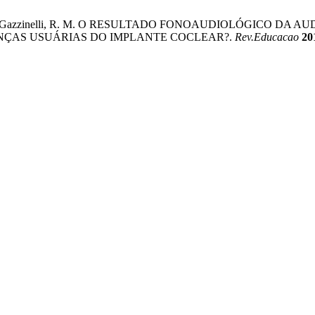
io, A. L. L.; Gazzinelli, R. M. O RESULTADO FONOAUDIOLÓG
ANÇAS USUÁRIAS DO IMPLANTE COCLEAR?.
Rev.Educacao
20