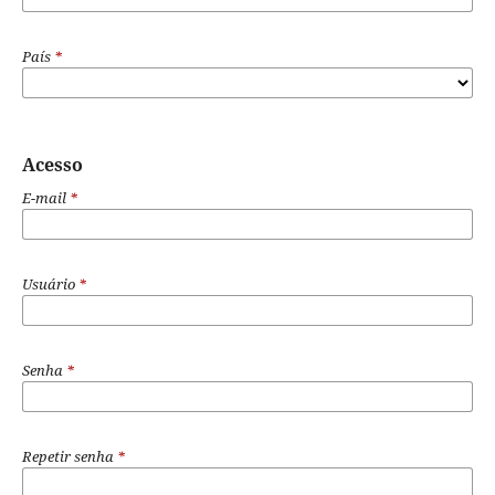
País
*
Acesso
E-mail
*
Usuário
*
Senha
*
Repetir senha
*