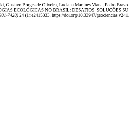
i, Gustavo Borges de Oliveira, Luciana Martines Viana, Pedro Bravo F
NOLOGIAS ECOLÓGICAS NO BRASIL: DESAFIOS, SOLUÇÕES 
1981-7428)
24 (1):e2415333. https://doi.org/10.33947/geociencias.v24i