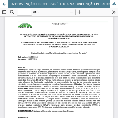
INTERVENÇÃO FISIOTERAPÊUTICA NA DISFUNÇÃO PULMONAR EM PACIENTES DE PÓS-OPERATÓRIO IMEDIATO DE REVASCULARIZAÇÃO DO MIOCÁRDIO NO BRASIL: REVISÃO SISTEMÁTICA