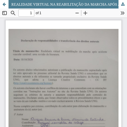
REALIDADE VIRTUAL NA REABILITAÇÃO DA MARCHA APÓS ACIDENTE VASCULAR CEREBRAL: UMA REVISÃO DE LITERATURA