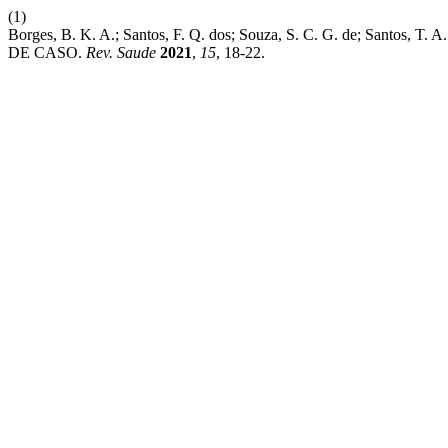
(1)
Borges, B. K. A.; Santos, F. Q. dos; Souza, S. C. G. de; S
DE CASO.
Rev. Saude
2021
,
15
, 18-22.