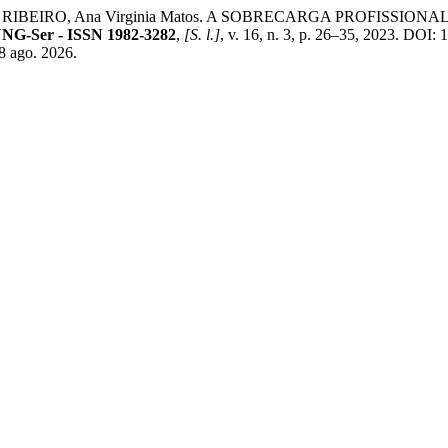
a; SÁ RIBEIRO, Ana Virginia Matos. A SOBRECARGA PROFIS
UNG-Ser - ISSN 1982-3282
,
[S. l.]
, v. 16, n. 3, p. 26–35, 2023. DOI
 8 ago. 2026.