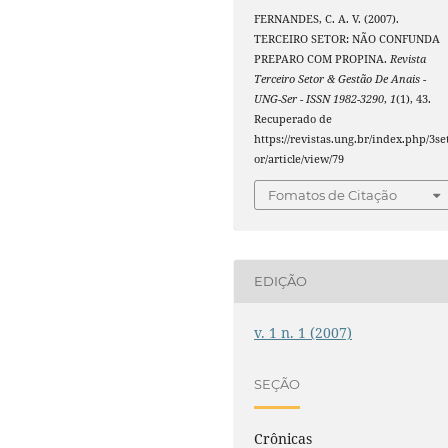
FERNANDES, C. A. V. (2007).
TERCEIRO SETOR: NÃO CONFUNDA
PREPARO COM PROPINA.
Revista
Terceiro Setor & Gestão De Anais -
UNG-Ser - ISSN 1982-3290
,
1
(1), 43.
Recuperado de
https://revistas.ung.br/index.php/3se
or/article/view/79
Fomatos de Citação
EDIÇÃO
v. 1 n. 1 (2007)
SEÇÃO
Crônicas