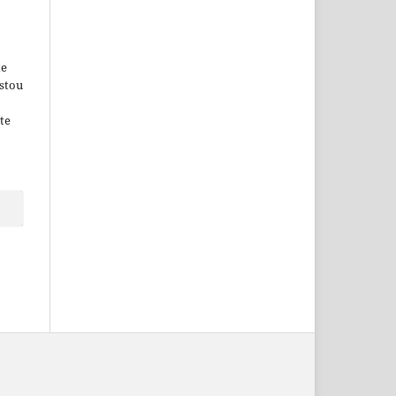
o
te
Estou
te