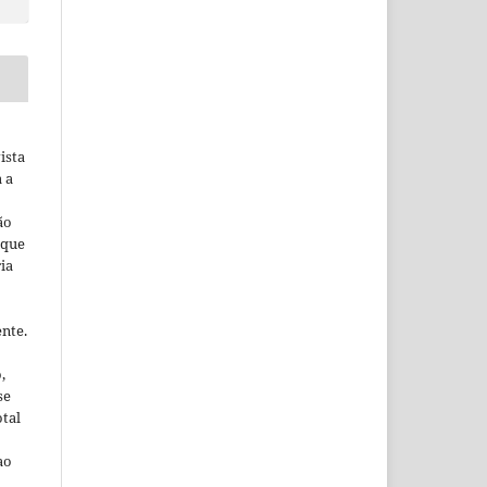
ista
a a
ão
 que
ia
nte.
,
se
otal
ao