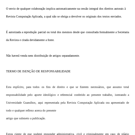
O envio de qualquer colaboração implica automaticamente na cessão integral dos direitos autorais à
Revista Computação Aplicada, a qual não se obriga a devolver os originais dos textos enviados.
É autorizada a reprodução parcial ou total dos mesmos desde que consultada formalmente a Secretaria
da Revista e citada devidamente a fonte.
Não haverá venda nem distribuição de artigos separadamente.
TERMO DE ISENÇÃO DE RESPONSABILIDADE
Esta explícito, para todos os fins de direito e que se fizerem necessários, que assumo total
responsabilidade pelo aporte ideológico e referencial conferido ao presente trabalho, isentando a
Universidade Guarulhos, aqui representada pela Revista Computação Aplicada ora apresentado de
todo e qualquer reflexo acerca do presente
artigo que submeto a publicação.
Estou ciente de que poderei responder administrativa, civil e criminalmente em caso de plágio