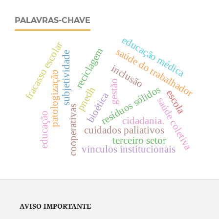
PALAVRAS-CHAVE
educação médica
fracasso escolar
saúde do trabalhador
reciclagem
subjetividade
inclusão
patologização
gestão
resíduos sólidos
pnedh
escola
bioética
saúde coletiva
cooperativas
educação
cidadania.
cuidados paliativos
terceiro setor
vínculos institucionais
AVISO IMPORTANTE