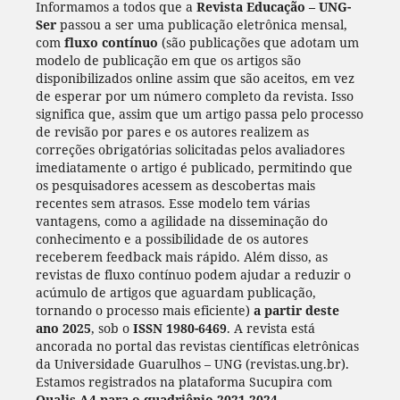
Informamos a todos que a
Revista Educação – UNG-
Ser
passou a ser uma publicação eletrônica mensal,
com
fluxo contínuo
(são publicações que adotam um
modelo de publicação em que os artigos são
disponibilizados online assim que são aceitos, em vez
de esperar por um número completo da revista. Isso
significa que, assim que um artigo passa pelo processo
de revisão por pares e os autores realizem as
correções obrigatórias solicitadas pelos avaliadores
imediatamente o artigo é publicado, permitindo que
os pesquisadores acessem as descobertas mais
recentes sem atrasos. Esse modelo tem várias
vantagens, como a agilidade na disseminação do
conhecimento e a possibilidade de os autores
receberem feedback mais rápido. Além disso, as
revistas de fluxo contínuo podem ajudar a reduzir o
acúmulo de artigos que aguardam publicação,
tornando o processo mais eficiente)
a partir deste
ano 2025
, sob o
ISSN 1980-6469
. A revista está
ancorada no portal das revistas científicas eletrônicas
da Universidade Guarulhos – UNG (revistas.ung.br).
Estamos registrados na plataforma Sucupira com
Qualis A4 para o quadriênio 2021-2024.