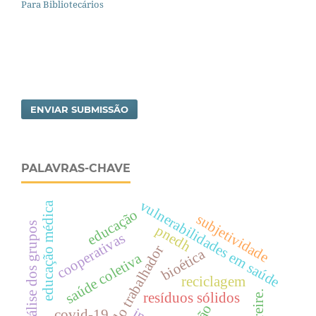
Para Bibliotecários
ENVIAR SUBMISSÃO
PALAVRAS-CHAVE
vulnerabilidades em saúde
educação médica
educação
subjetividade
psicanálise dos grupos
pnedh
cooperativas
saúde do trabalhador
bioética
saúde coletiva
reciclagem
resíduos sólidos
covid-19