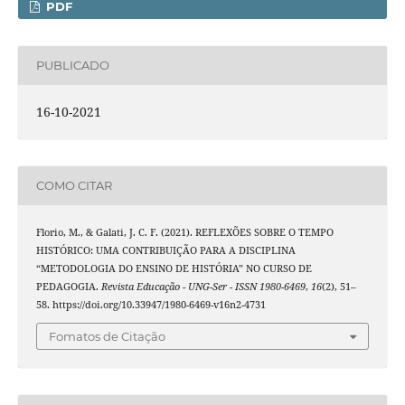
PDF
PUBLICADO
16-10-2021
COMO CITAR
Florio, M., & Galati, J. C. F. (2021). REFLEXÕES SOBRE O TEMPO
HISTÓRICO: UMA CONTRIBUIÇÃO PARA A DISCIPLINA
“METODOLOGIA DO ENSINO DE HISTÓRIA” NO CURSO DE
PEDAGOGIA.
Revista Educação - UNG-Ser - ISSN 1980-6469
,
16
(2), 51–
58. https://doi.org/10.33947/1980-6469-v16n2-4731
Fomatos de Citação