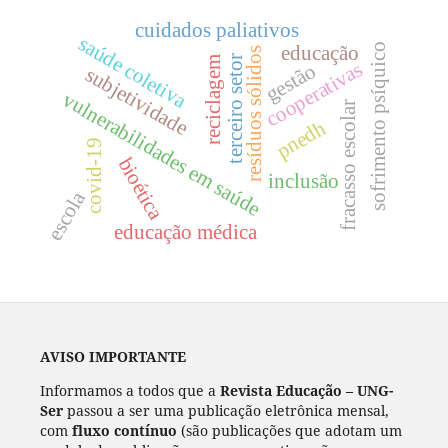
cuidados paliativos
saúde coletiva
sofrimento psíquico
educação
resíduos sólidos
terceiro setor
reciclagem
cooperativas
gestão
subjetividade
vulnerabilidades em saúde
fracasso escolar
pnedh
covid-19
bioética
inclusão
escola
educação médica
AVISO IMPORTANTE
Informamos a todos que a
Revista Educação – UNG-
Ser
passou a ser uma publicação eletrônica mensal,
com
fluxo contínuo
(são publicações que adotam um