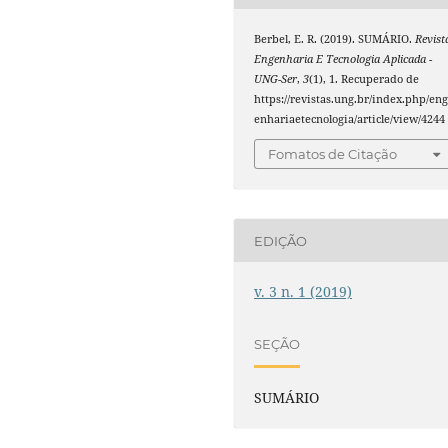
Berbel, E. R. (2019). SUMÁRIO.
Revist
Engenharia E Tecnologia Aplicada -
UNG-Ser
,
3
(1), 1. Recuperado de
https://revistas.ung.br/index.php/en
enhariaetecnologia/article/view/4244
Fomatos de Citação
EDIÇÃO
v. 3 n. 1 (2019)
SEÇÃO
SUMÁRIO