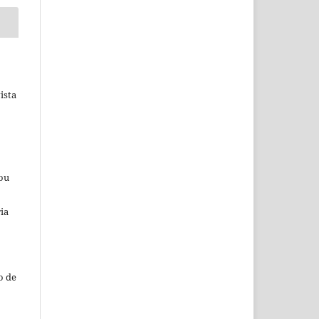
ista
 ou
ia
o de