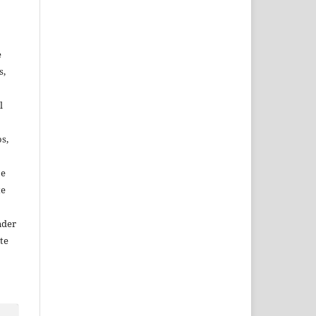
e
s,
l
s,
 e
te
nder
te