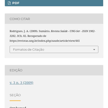
PDF
COMO CITAR
Rodrigues, J. A. (2009). Sumário.
Revista Saúde - UNG-Ser - ISSN 1982-
3282
,
3
(3), 02. Recuperado de
https://revistas.ung.br/index.php/saude/article/view/441
Fomatos de Citação
EDIÇÃO
v. 3 n. 3 (2009)
SEÇÃO