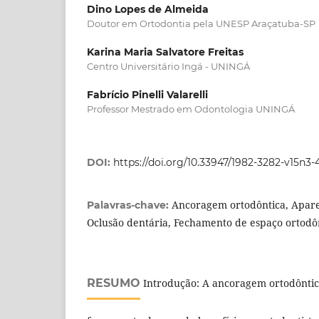
Dino Lopes de Almeida
Doutor em Ortodontia pela UNESP Araçatuba-SP
Karina Maria Salvatore Freitas
Centro Universitário Ingá - UNINGÁ
Fabrício Pinelli Valarelli
Professor Mestrado em Odontologia UNINGÁ
DOI:
https://doi.org/10.33947/1982-3282-v15n3-
Ancoragem ortodôntica, Apare
Palavras-chave:
Oclusão dentária, Fechamento de espaço ortodôn
RESUMO
Introdução: A ancoragem ortodôntic