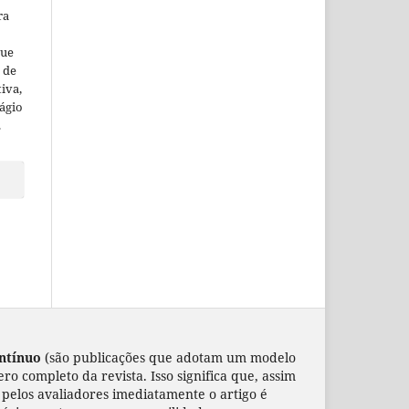
ra
que
 de
iva,
lágio
.
ntínuo
(são publicações que adotam um modelo
o completo da revista. Isso significa que, assim
s pelos avaliadores imediatamente o artigo é