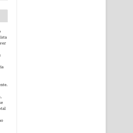
o
ista
lver
u
ia
nte.
,
se
otal
ao