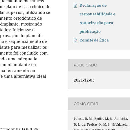
 facilitando mecânicas
Declaração de
 relato de caso clínico de
r superior, utilizando-se
responsabilidade e
amento ortodôntico de
Autorização para
i-implante, mostrando
ados: Iniciou-se o
publicação
aprovação do plano de
Comitê de Ética
ho e sequenciamento de
plante para mesializar os
amento foi concluído com
tendo uma adequada
do mini-implante na
PUBLICADO
ima ferramenta na
 e uma alternativa ideal
2021-12-03
COMO CITAR
Peloso, R. M., Bedin, M. R., Almeida,
D. L. de, Freitas, K. M. S., & Valarelli,
Ortodontia FOB/USP