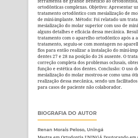
ferramenta de grande benefício ao ortodontista,
ortodônticas complexas. Objetivo: Apresentar um
tratamento ortodôntico com mesialização de mola
de mini-implante. Método: Foi relatado um trat
mesialização do molar superior com uso de min
alguns detalhes e eficácia dessa mecânica. Result
tratamento com o aparelho ortodôntico após a 
tratamento, seguiu-se com montagem no aparel
fios para então realizar a instalação do mini-im
dentes 27 e 28 na posição do 26 ausente. O trat
correção completa dos problemas oclusais, ob
função e estética dos dentes. Conclusão: O uso 
mesialização do molar mostrou-se como uma ót
realização dessa mecânica, sendo um facilitados
para casos de paciente não colaborador.
BIOGRAFIA DO AUTOR
Renan Morais Peloso,
Uningá
Mestre em Ortodontia UNINGÁ Doutorando em 