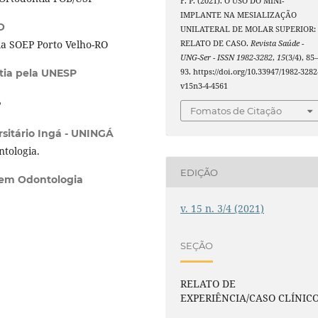
F. P. (2021). O USO DO MINI-
IMPLANTE NA MESIALIZAÇÃO
O
UNILATERAL DE MOLAR SUPERIOR:
ela SOEP Porto Velho-RO
RELATO DE CASO.
Revista Saúde -
UNG-Ser - ISSN 1982-3282
,
15
(3/4), 85
93. https://doi.org/10.33947/1982-3282
tia pela UNESP
v15n3-4-4561
P
Fomatos de Citação
rsitário Ingá - UNINGÁ
tologia.
EDIÇÃO
 em Odontologia
v. 15 n. 3/4 (2021)
SEÇÃO
RELATO DE
EXPERIÊNCIA/CASO CLÍNIC