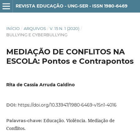
REVISTA EDUCAÇÃO - UNG-SER - ISSN 1980-6469
INÍCIO
/
ARQUIVOS
/
V. 15 N. 1 (2020)
/
BULLYING E CYBERBULLYING
MEDIAÇÃO DE CONFLITOS NA
ESCOLA: Pontos e Contrapontos
Rita de Cassia Arruda Galdino
DOI:
https://doi.org/10.33947/1980-6469-v15n1-4016
Educação. Violência. Mediação de
Palavras-chave:
Conflitos.