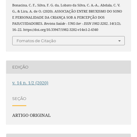
Bonacina, C. F., Silva, F. G. da, Lobato da Silva, C. A.-A., Abdala, C. V.
G., & Lira, A. de O. (2020). ASSOCIAÇÃO ENTRE BRUXISMO DO SONO
E PERSONALIDADE DA CRIANÇA SOB A PERCEPÇÃO DOS
PAIS/CUIDADORES.
Revista Saúde - UNG-Ser - ISSN 1982-3282
,
14
(1/2),
16–22. https://doi.org/10.33947/1982-3282-v14n1-2-4340
Fomatos de Citação
EDIÇÃO
v. 14 n. 1/2 (2020)
SEÇÃO
ARTIGO ORIGINAL